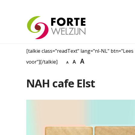
[talkie class="readText" lang="nl-NL" btn="Lees
A
voor"][/talkie]
A
A
NAH cafe Elst