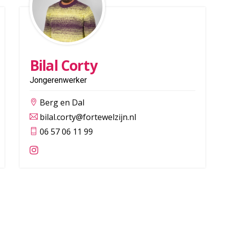
Bilal Corty
Jongerenwerker
Berg en Dal
bilal.corty@fortewelzijn.nl
06 57 06 11 99