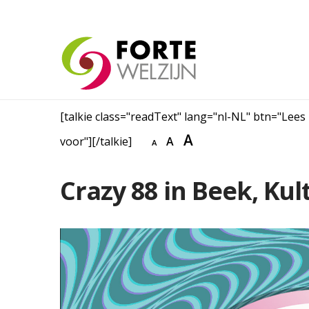
[talkie class="readText" lang="nl-NL" btn="Lees
A
voor"][/talkie]
A
A
Crazy 88 in Beek, Ku