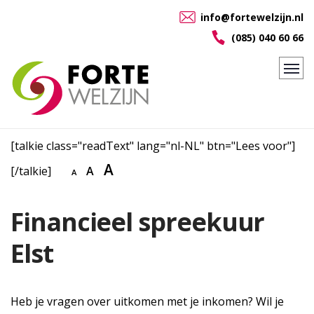
info@fortewelzijn.nl
(085) 040 60 66
[talkie class="readText" lang="nl-NL" btn="Lees voor"]
A
[/talkie]
A
A
Financieel spreekuur
Elst
Heb je vragen over uitkomen met je inkomen? Wil je