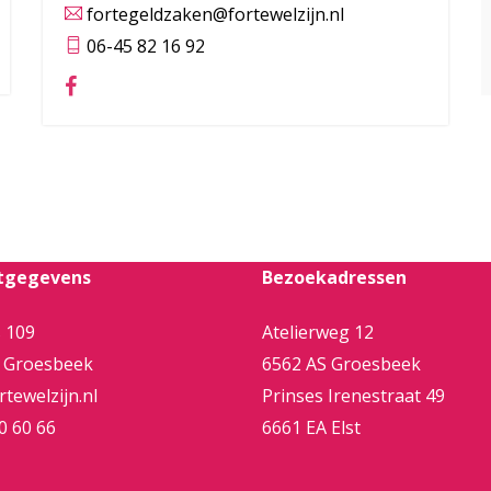
fortegeldzaken@fortewelzijn.nl
06-45 82 16 92
tgegevens
Bezoekadressen
 109
Atelierweg 12
 Groesbeek
6562 AS Groesbeek
tewelzijn.nl
Prinses Irenestraat 49
0 60 66
6661 EA Elst