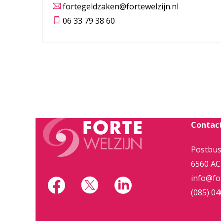
fortegeldzaken@fortewelzijn.nl
06 33 79 38 60
Contac
Postbus
6560 AC
info@for
(085) 04