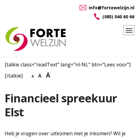
info@fortewelzijn.nl
(085) 040 60 66
[talkie class="readText" lang="nl-NL" btn="Lees voor"]
A
[/talkie]
A
A
Financieel spreekuur
Elst
Heb je vragen over uitkomen met je inkomen? Wil je