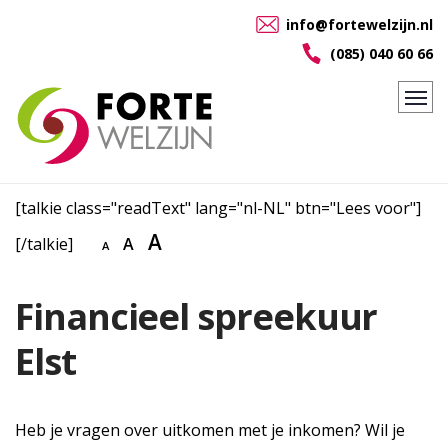
info@fortewelzijn.nl
(085) 040 60 66
[talkie class="readText" lang="nl-NL" btn="Lees voor"]
A
[/talkie]
A
A
Financieel spreekuur
Elst
Heb je vragen over uitkomen met je inkomen? Wil je