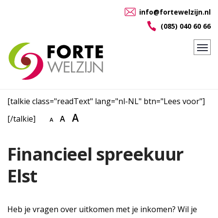
info@fortewelzijn.nl
(085) 040 60 66
[talkie class="readText" lang="nl-NL" btn="Lees voor"]
A
[/talkie]
A
A
Financieel spreekuur
Elst
Heb je vragen over uitkomen met je inkomen? Wil je