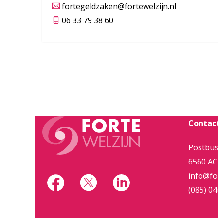
fortegeldzaken@fortewelzijn.nl
06 33 79 38 60
Contac
Postbus
6560 AC
info@for
(085) 04