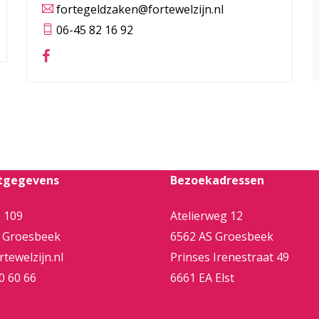
fortegeldzaken@fortewelzijn.nl
06-45 82 16 92
tgegevens
Bezoekadressen
 109
Atelierweg 12
 Groesbeek
6562 AS Groesbeek
tewelzijn.nl
Prinses Irenestraat 49
0 60 66
6661 EA Elst