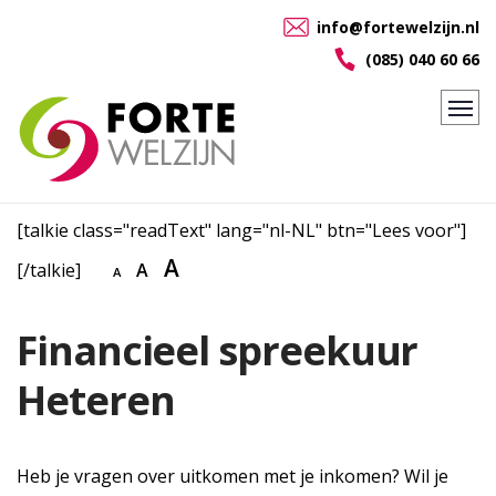
info@fortewelzijn.nl
(085) 040 60 66
[talkie class="readText" lang="nl-NL" btn="Lees voor"]
A
[/talkie]
A
A
Financieel spreekuur
Heteren
Heb je vragen over uitkomen met je inkomen? Wil je