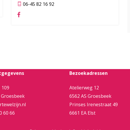
06-45 82 16 92
tgegevens
Bezoekadressen
 109
Atelierweg 12
 Groesbeek
6562 AS Groesbeek
tewelzijn.nl
Prinses Irenestraat 49
0 60 66
6661 EA Elst