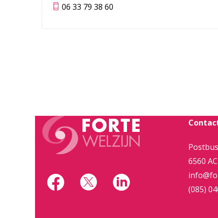
06 33 79 38 60
Contac
Postbus
6560 AC
info@for
(085) 04