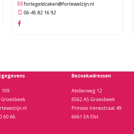
fortegeldzaken@fortewelzijn.nl
06-45 82 16 92
tgegevens
Bezoekadressen
 109
Atelierweg 12
 Groesbeek
6562 AS Groesbeek
tewelzijn.nl
Prinses Irenestraat 49
0 60 66
6661 EA Elst