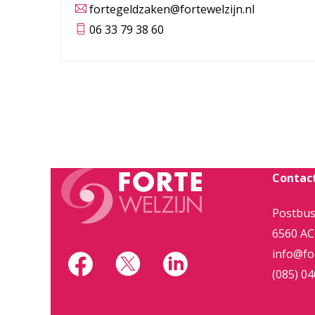
fortegeldzaken@fortewelzijn.nl
06 33 79 38 60
Contac
Postbus
6560 AC
info@for
(085) 04