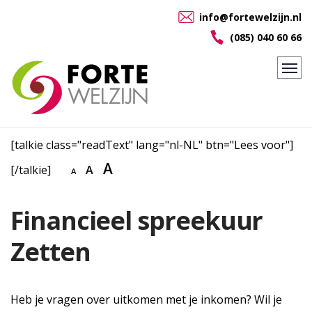
info@fortewelzijn.nl
(085) 040 60 66
[talkie class="readText" lang="nl-NL" btn="Lees voor"]
A
[/talkie]
A
A
Financieel spreekuur
Zetten
Heb je vragen over uitkomen met je inkomen? Wil je