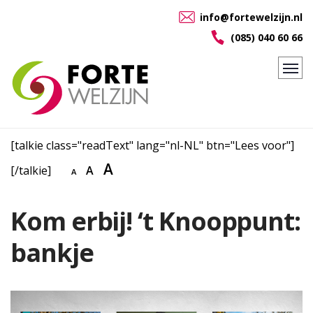
info@fortewelzijn.nl
(085) 040 60 66
[talkie class="readText" lang="nl-NL" btn="Lees voor"]
A
[/talkie]
A
A
Kom erbij! ‘t Knooppunt:
bankje