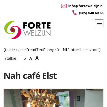
info@fortewelzijn.nl
(085) 040 60 66
[talkie class="readText" lang="nl-NL" btn="Lees voor"]
A
[/talkie]
A
A
Nah café Elst