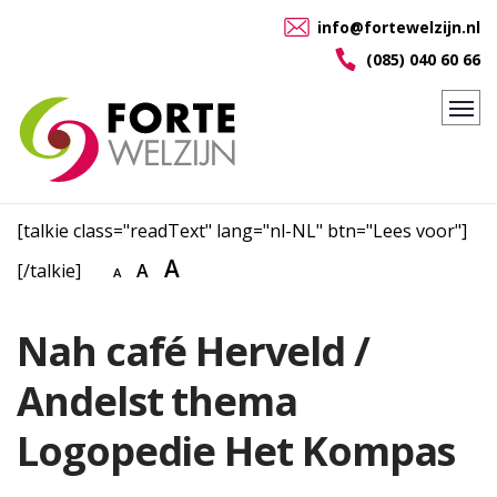
info@fortewelzijn.nl
(085) 040 60 66
[talkie class="readText" lang="nl-NL" btn="Lees voor"]
A
[/talkie]
A
A
Nah café Herveld /
Andelst thema
Logopedie Het Kompas