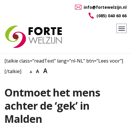
info@fortewelzijn.nl
(085) 040 60 66
[talkie class="readText" lang="nl-NL" btn="Lees voor"]
A
[/talkie]
A
A
Ontmoet het mens
achter de ‘gek’ in
Malden