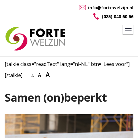
info@fortewelzijn.nl
(085) 040 60 66
[talkie class="readText" lang="nl-NL" btn="Lees voor"]
A
[/talkie]
A
A
Samen (on)beperkt