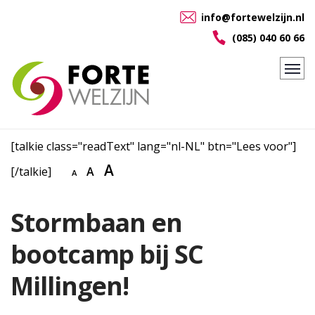
info@fortewelzijn.nl
(085) 040 60 66
[talkie class="readText" lang="nl-NL" btn="Lees voor"]
A
[/talkie]
A
A
Stormbaan en
bootcamp bij SC
Millingen!