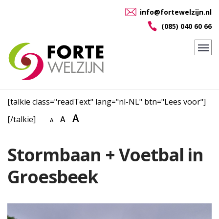
info@fortewelzijn.nl
(085) 040 60 66
[talkie class="readText" lang="nl-NL" btn="Lees voor"]
A
[/talkie]
A
A
Stormbaan + Voetbal in
Groesbeek