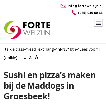
info@fortewelzijn.nl
(085) 040 60 66
[talkie class="readText" lang="nl-NL" btn="Lees voor"]
A
[/talkie]
A
A
Sushi en pizza’s maken
bij de Maddogs in
Groesbeek!