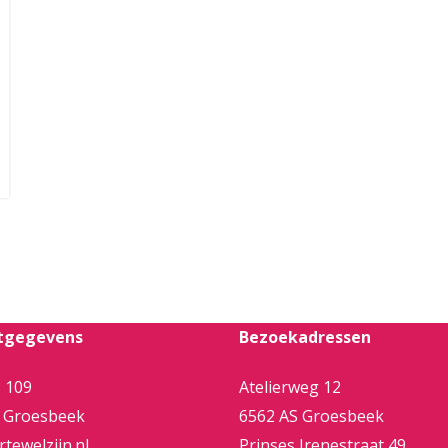
tgegevens
Bezoekadressen
 109
Atelierweg 12
 Groesbeek
6562 AS Groesbeek
tewelzijn.nl
Prinses Irenestraat 49