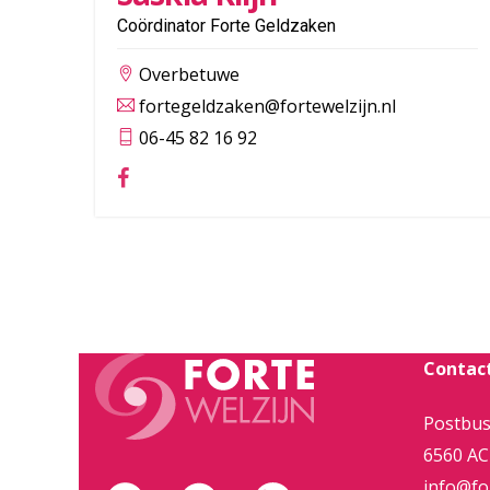
Coördinator Forte Geldzaken
Overbetuwe
fortegeldzaken@fortewelzijn.nl
06-45 82 16 92
Contac
Postbus
6560 AC
info@for