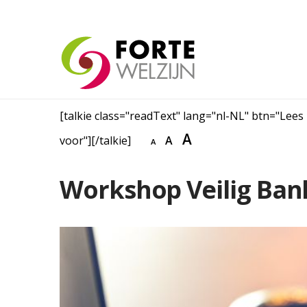
[talkie class="readText" lang="nl-NL" btn="Lees
A
voor"][/talkie]
A
A
Workshop Veilig Bank