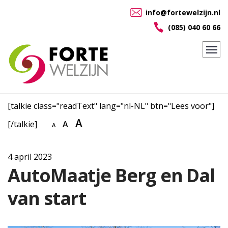
info@fortewelzijn.nl
(085) 040 60 66
[talkie class="readText" lang="nl-NL" btn="Lees voor"]
A
[/talkie]
A
A
4 april 2023
AutoMaatje Berg en Dal
van start