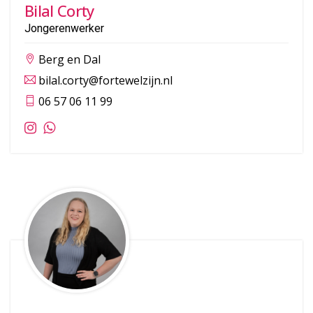
Bilal Corty
Jongerenwerker
Berg en Dal
bilal.corty@fortewelzijn.nl
06 57 06 11 99