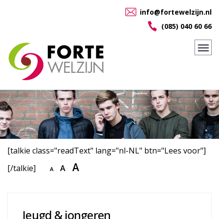
info@fortewelzijn.nl
(085) 040 60 66
[talkie class="readText" lang="nl-NL" btn="Lees voor"]
A
[/talkie]
A
A
Jeugd & jongeren