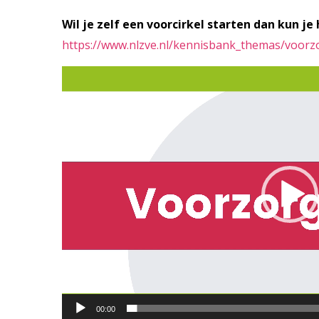
Wil je zelf een voorcirkel starten dan kun je
https://www.nlzve.nl/kennisbank_themas/voorzo
Videospeler
00:00