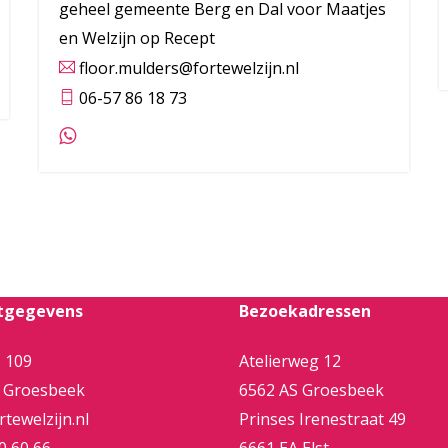
geheel gemeente Berg en Dal voor Maatjes
en Welzijn op Recept
floor.mulders@fortewelzijn.nl
06-57 86 18 73
tgegevens
Bezoekadressen
 109
Atelierweg 12
 Groesbeek
6562 AS Groesbeek
tewelzijn.nl
Prinses Irenestraat 49