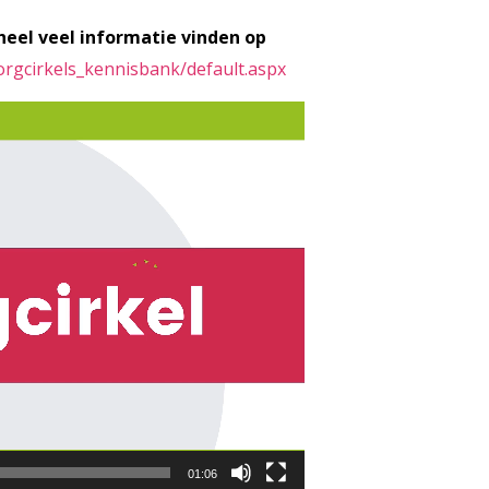
 heel veel informatie vinden op
rgcirkels_kennisbank/default.aspx
01:06