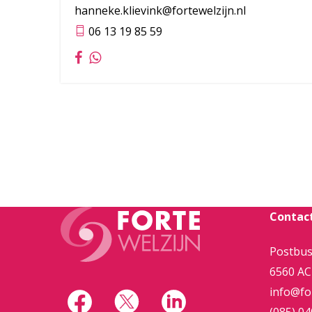
hanneke.klievink@fortewelzijn.nl
06 13 19 85 59
Contac
Postbus
6560 AC
info@for