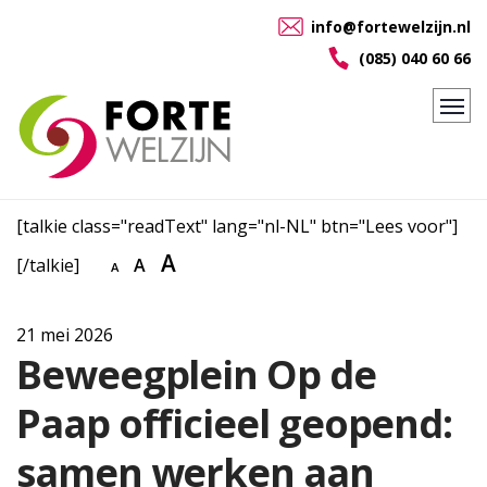
info@fortewelzijn.nl
(085) 040 60 66
[talkie class="readText" lang="nl-NL" btn="Lees voor"]
A
[/talkie]
A
A
21 mei 2026
Beweegplein Op de
Paap officieel geopend:
samen werken aan