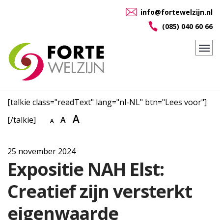
info@fortewelzijn.nl
(085) 040 60 66
[talkie class="readText" lang="nl-NL" btn="Lees voor"]
A
[/talkie]
A
A
25 november 2024
Expositie NAH Elst:
Creatief zijn versterkt
eigenwaarde