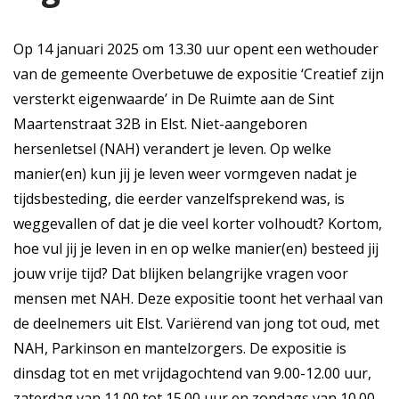
Op 14 januari 2025 om 13.30 uur opent een wethouder
van de gemeente Overbetuwe de expositie ‘Creatief zijn
versterkt eigenwaarde’ in De Ruimte aan de Sint
Maartenstraat 32B in Elst. Niet-aangeboren
hersenletsel (NAH) verandert je leven. Op welke
manier(en) kun jij je leven weer vormgeven nadat je
tijdsbesteding, die eerder vanzelfsprekend was, is
weggevallen of dat je die veel korter volhoudt? Kortom,
hoe vul jij je leven in en op welke manier(en) besteed jij
jouw vrije tijd? Dat blijken belangrijke vragen voor
mensen met NAH. Deze expositie toont het verhaal van
de deelnemers uit Elst. Variërend van jong tot oud, met
NAH, Parkinson en mantelzorgers. De expositie is
dinsdag tot en met vrijdagochtend van 9.00-12.00 uur,
zaterdag van 11.00 tot 15.00 uur en zondags van 10.00-