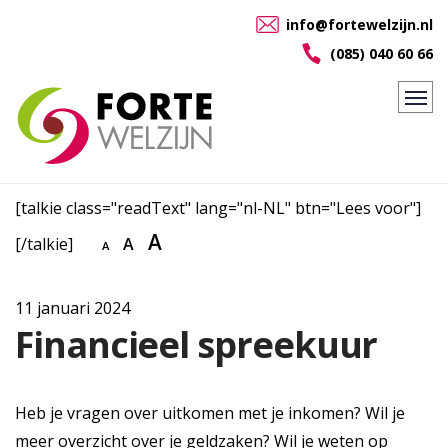
info@fortewelzijn.nl
(085) 040 60 66
[talkie class="readText" lang="nl-NL" btn="Lees voor"]
A
[/talkie]
A
A
11 januari 2024
Financieel spreekuur
Heb je vragen over uitkomen met je inkomen? Wil je
meer overzicht over je geldzaken? Wil je weten op