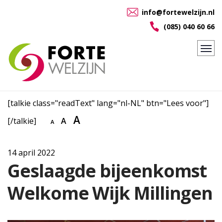
info@fortewelzijn.nl
(085) 040 60 66
[talkie class="readText" lang="nl-NL" btn="Lees voor"]
A
[/talkie]
A
A
14 april 2022
Geslaagde bijeenkomst
Welkome Wijk Millingen