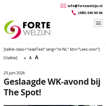
info@fortewelzijn.nl
(085) 040 60 66
[talkie class="readText" lang="nl-NL" btn="Lees voor"]
A
[/talkie]
A
A
23 juni 2026
Geslaagde WK-avond bij
The Spot!