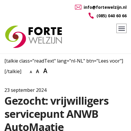
info@fortewelzijn.nl
(085) 040 60 66
[talkie class="readText" lang="nl-NL" btn="Lees voor"]
A
[/talkie]
A
A
23 september 2024
Gezocht: vrijwilligers
servicepunt ANWB
AutoMaatje