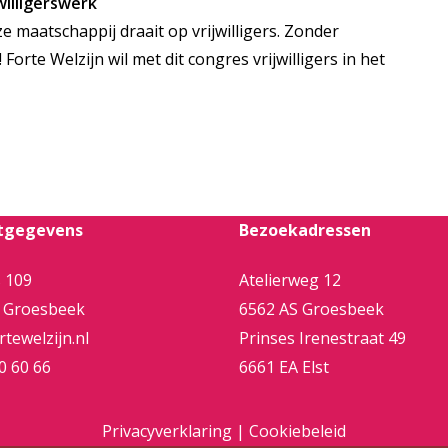
willigerswerk
ze maatschappij draait op vrijwilligers. Zonder
 Forte Welzijn wil met dit congres vrijwilligers in het
tgegevens
Bezoekadressen
 109
Atelierweg 12
 Groesbeek
6562 AS Groesbeek
tewelzijn.nl
Prinses Irenestraat 49
0 60 66
6661 EA Elst
Privacyverklaring
|
Cookiebeleid