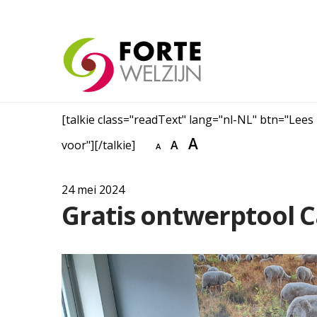
[talkie class="readText" lang="nl-NL" btn="Lees
A
voor"][/talkie]
A
A
24 mei 2024
Gratis ontwerptool 