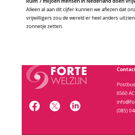
Ruim 7 miljoen mensen in Nederland doen vrij
Alleen al aan dit cijfer kunnen we aflezen dat on
vrijwilligers zou de wereld er heel anders uitzien!
zonnetje zetten.
Contac
Postbus
6560 AC
info@for
(085) 04