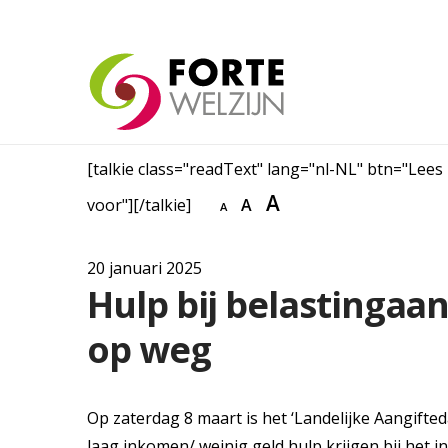
[talkie class="readText" lang="nl-NL" btn="Lees
A
voor"][/talkie]
A
A
20 januari 2025
Hulp bij belastingaan
op weg
Op zaterdag 8 maart is het ‘Landelijke Aangift
laag inkomen/ weinig geld hulp krijgen bij het in