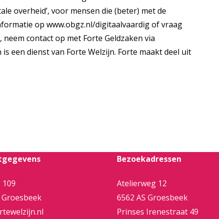
itale overheid’, voor mensen die (beter) met de
informatie op
www.obgz.nl/digitaalvaardig
of vraag
n, neem contact op met Forte Geldzaken via
 is een dienst van Forte Welzijn. Forte maakt deel uit
tgegevens
Bezoekadressen
 109
Atelierweg 12
 Groesbeek
6562 AS Groesbeek
tewelzijn.nl
Prinses Irenestraat 49