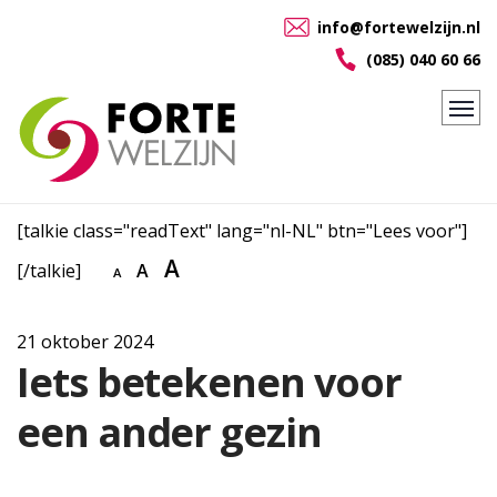
info@fortewelzijn.nl
(085) 040 60 66
[talkie class="readText" lang="nl-NL" btn="Lees voor"]
A
[/talkie]
A
A
21 oktober 2024
Iets betekenen voor
een ander gezin