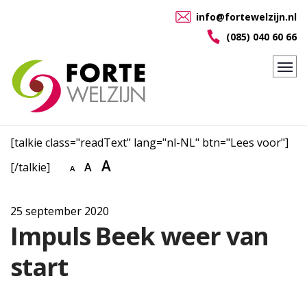
info@fortewelzijn.nl
(085) 040 60 66
[talkie class="readText" lang="nl-NL" btn="Lees voor"]
A
[/talkie]
A
A
25 september 2020
Impuls Beek weer van
start