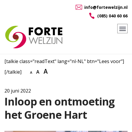
info@fortewelzijn.nl
(085) 040 60 66
[talkie class="readText" lang="nl-NL" btn="Lees voor"]
A
[/talkie]
A
A
20 juni 2022
Inloop en ontmoeting
het Groene Hart