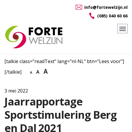
info@fortewelzijn.nl
(085) 040 60 66
[talkie class="readText" lang="nl-NL" btn="Lees voor"]
A
[/talkie]
A
A
3 mei 2022
Jaarrapportage
Sportstimulering Berg
en Dal 2021