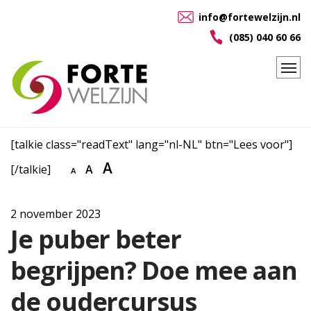
info@fortewelzijn.nl
(085) 040 60 66
[talkie class="readText" lang="nl-NL" btn="Lees voor"]
A
[/talkie]
A
A
2 november 2023
Je puber beter
begrijpen? Doe mee aan
de oudercursus