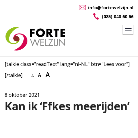
info@fortewelzijn.nl
(085) 040 60 66
[talkie class="readText" lang="nl-NL" btn="Lees voor"]
A
[/talkie]
A
A
8 oktober 2021
Kan ik ‘Ffkes meerijden’