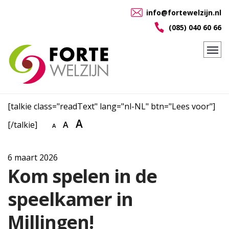
info@fortewelzijn.nl
(085) 040 60 66
[talkie class="readText" lang="nl-NL" btn="Lees voor"]
A
[/talkie]
A
A
6 maart 2026
Kom spelen in de
speelkamer in
Millingen!