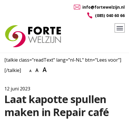
info@fortewelzijn.nl
(085) 040 60 66
[talkie class="readText" lang="nl-NL" btn="Lees voor"]
A
[/talkie]
A
A
12 juni 2023
Laat kapotte spullen
maken in Repair café