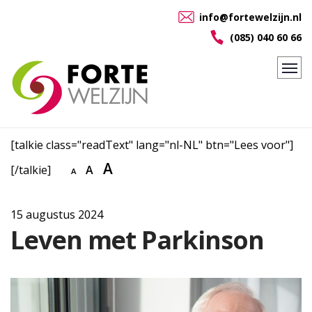
info@fortewelzijn.nl
(085) 040 60 66
[talkie class="readText" lang="nl-NL" btn="Lees voor"]
A
[/talkie]
A
A
15 augustus 2024
Leven met Parkinson