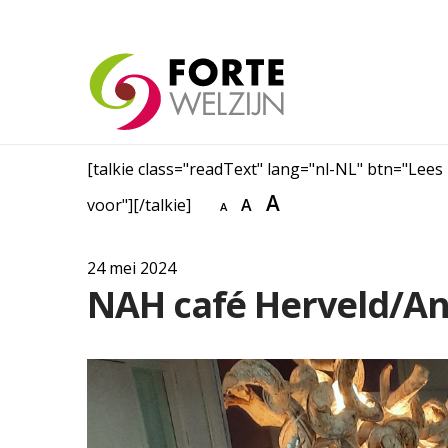
[talkie class="readText" lang="nl-NL" btn="Lees
A
voor"][/talkie]
A
A
24 mei 2024
NAH café Herveld/An