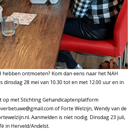
NAH hebben ontmoeten? Kom dan eens naar het NAH
is dinsdag 28 mei van 10.30 tot en met 12.00 uur en in
ct op met Stichting Gehandicaptenplatform
overbetuwe@gmail.com
of Forte Welzijn, Wendy van de
tewelzijn.nl
. Aanmelden is niet nodig. Dinsdag 23 juli,
é in Herveld/Andelst.