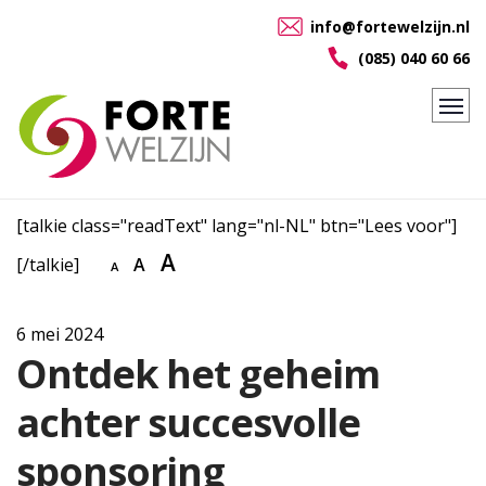
info@fortewelzijn.nl
(085) 040 60 66
[talkie class="readText" lang="nl-NL" btn="Lees voor"]
A
[/talkie]
A
A
6 mei 2024
Ontdek het geheim
achter succesvolle
sponsoring