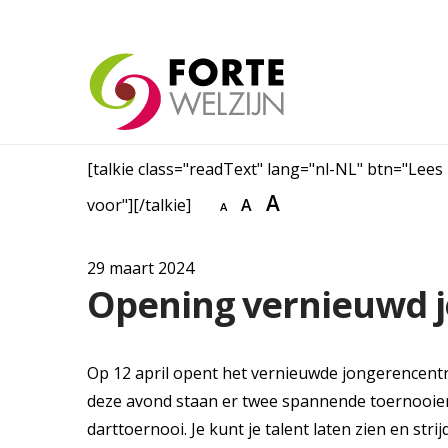
[talkie class="readText" lang="nl-NL" btn="Lees
A
voor"][/talkie]
A
A
29 maart 2024
Opening vernieuwd 
Op 12 april opent het vernieuwde jongerencentru
deze avond staan er twee spannende toernooie
darttoernooi. Je kunt je talent laten zien en st