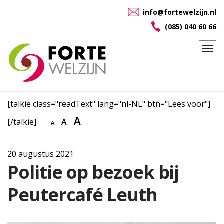
info@fortewelzijn.nl
(085) 040 60 66
[talkie class="readText" lang="nl-NL" btn="Lees voor"]
A
[/talkie]
A
A
20 augustus 2021
Politie op bezoek bij
Peutercafé Leuth