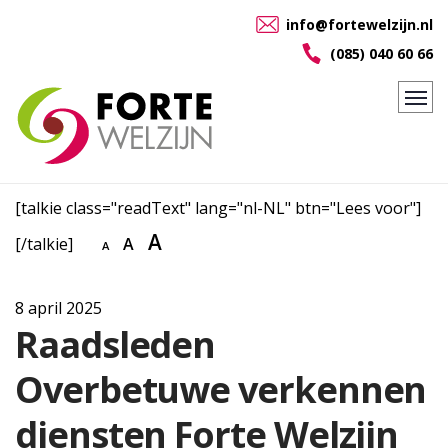
info@fortewelzijn.nl
(085) 040 60 66
[talkie class="readText" lang="nl-NL" btn="Lees voor"]
A
[/talkie]
A
A
8 april 2025
Raadsleden
Overbetuwe verkennen
diensten Forte Welzijn