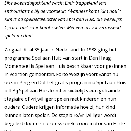
Elke woensdagochtend wacht Emir trappelend van
enthousiasme bij de voordeur: “Wanneer komt Kim nou?”
Kim is de spelbegeleidster van Spel aan Huis, die wekelijks
1,5 uur met Emir komt spelen. Mét een tas vol verrassend
spelmateriaal.
Zo gaat dit al 35 jaar in Nederland. In 1988 ging het
programma Spel aan Huis van start in Den Haag.
Momenteel is Spel aan Huis beschikbaar voor gezinnen
in veertien gemeenten. Forte Welzijn voert vanaf nu
ook in Berg en Dal het gratis programma Spel aan Huis
uit! Bij Spel aan Huis komt er wekelijks een getrainde
stagiaire of vrijwilliger spelen met kinderen en hun
ouders. Ouders krijgen informatie hoe zij hun kind
kunnen laten spelen. De stagiaire/vrijwilliger wordt
begeleid door een professionele coördinator van Forte.