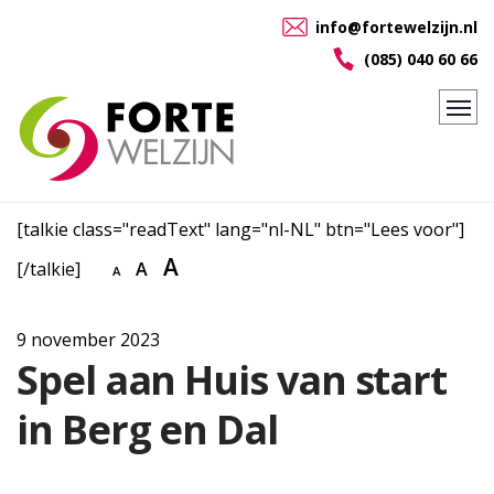
info@fortewelzijn.nl
(085) 040 60 66
[talkie class="readText" lang="nl-NL" btn="Lees voor"]
A
[/talkie]
A
A
9 november 2023
Spel aan Huis van start
in Berg en Dal