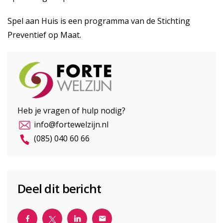
Spel aan Huis is een programma van de Stichting
Preventief op Maat.
Heb je vragen of hulp nodig?
info@fortewelzijn.nl
(085) 040 60 66
Deel dit bericht