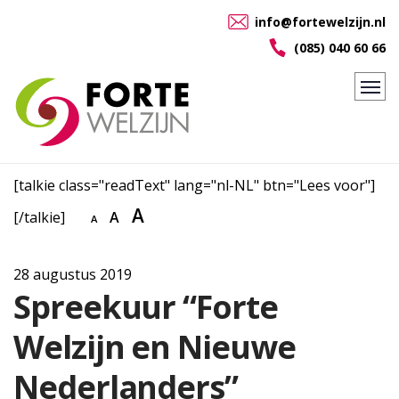
info@fortewelzijn.nl
(085) 040 60 66
[talkie class="readText" lang="nl-NL" btn="Lees voor"]
A
[/talkie]
A
A
28 augustus 2019
Spreekuur “Forte
Welzijn en Nieuwe
Nederlanders”