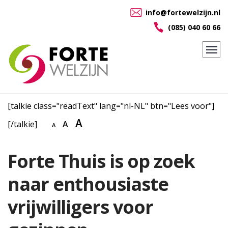
info@fortewelzijn.nl
(085) 040 60 66
[talkie class="readText" lang="nl-NL" btn="Lees voor"]
A
[/talkie]
A
A
Forte Thuis is op zoek
naar enthousiaste
vrijwilligers voor