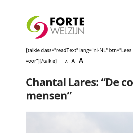
[talkie class="readText" lang="nl-NL" btn="Lees
A
voor"][/talkie]
A
A
Chantal Lares: “De c
mensen”