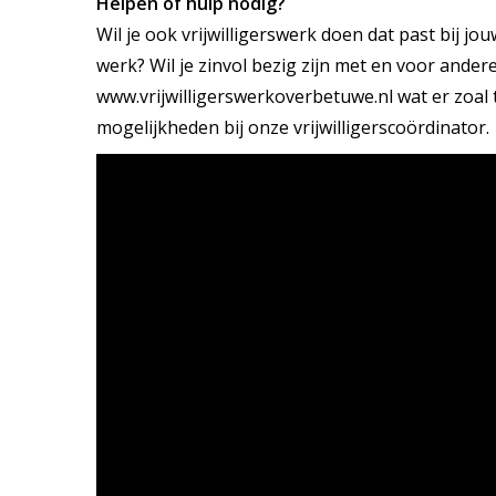
Helpen of hulp nodig?
Wil je ook vrijwilligerswerk doen dat past bij j
werk? Wil je zinvol bezig zijn met en voor ande
www.vrijwilligerswerkoverbetuwe.nl
wat er zoal 
mogelijkheden bij onze vrijwilligerscoördinator.