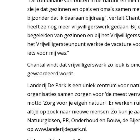
“De combinatie van buiten in de natuur én met m
zie je dat gezinnen en opa’s en oma’s samen met
bijzonder dat ik daaraan bijdraag”, vertelt Chanta
heeft ze nog meer vrijwilligerswerk gedaan. Bij
begeleiden van gezinnen en bij het Vrijwilligerss
het Vrijwilligersteunpunt werkte de vacature voo
iets voor mij was.”
Chantal vindt dat vrijwilligerswerk zo leuk is o
gewaardeerd wordt.
Landerij De Park is een uniek centrum voor natu
organisaties samen zorgen voor ‘de meest verras
motto ‘Zorg voor je eigen natuur!’. Er werken rui
altijd op zoek naar nieuwe mensen. Zo kun je aan 
Natuurgidsen, PR, Onderhoud en Bouw, de Bijenst
op
www.landerijdepark.nl
.